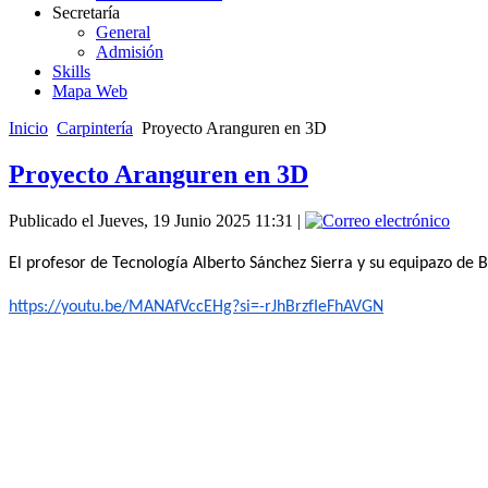
Secretaría
General
Admisión
Skills
Mapa Web
Inicio
Carpintería
Proyecto Aranguren en 3D
Proyecto Aranguren en 3D
Publicado el Jueves, 19 Junio 2025 11:31
|
El profesor de Tecnología Alberto Sánchez Sierra y su equipazo de B
https://youtu.be/MANAfVccEHg?
si=-rJhBrzfIeFhAVGN