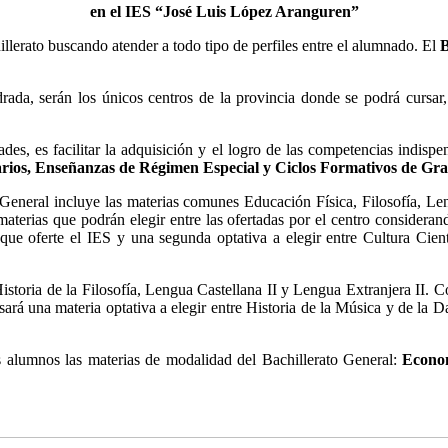
en el IES “José Luis López Aranguren”
erato buscando atender a todo tipo de perfiles entre el alumnado. El
B
drada, serán los únicos centros de la provincia donde se podrá cursa
dades, es facilitar la adquisición y el logro de las competencias indis
rios, Enseñanzas de Régimen Especial y Ciclos Formativos de Gr
eneral incluye las materias comunes Educación Física, Filosofía, Le
terias que podrán elegir entre las ofertadas por el centro considera
o que oferte el IES y una segunda optativa a elegir entre Cultura Ci
istoria de la Filosofía, Lengua Castellana II y Lengua Extranjera II.
sará una materia optativa a elegir entre Historia de la Música y de la
os alumnos las materias de modalidad del Bachillerato General:
Econo